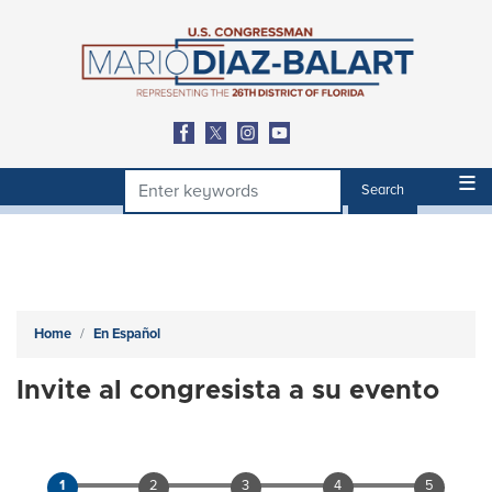
Skip
to
main
content
Home
En Español
Invite al congresista a su evento