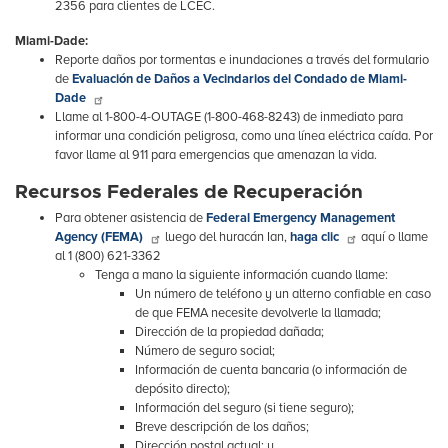
2356 para clientes de LCEC.
Miami-Dade:
Reporte daños por tormentas e inundaciones a través del formulario
de
Evaluación de Daños a Vecindarios del Condado de Miami-
Dade
Llame al 1-800-4-OUTAGE (1-800-468-8243) de inmediato para
informar una condición peligrosa, como una línea eléctrica caída. Por
favor llame al 911 para emergencias que amenazan la vida.
Recursos Federales de Recuperación
Para obtener asistencia de
Federal Emergency Management
Agency (FEMA)
luego del huracán Ian,
haga clic
aquí o llame
al 1 (800) 621-3362
Tenga a mano la siguiente información cuando llame:
Un número de teléfono y un alterno confiable en caso
de que FEMA necesite devolverle la llamada;
Dirección de la propiedad dañada;
Número de seguro social;
Información de cuenta bancaria (o información de
depósito directo);
Información del seguro (si tiene seguro);
Breve descripción de los daños;
Dirección postal actual; y