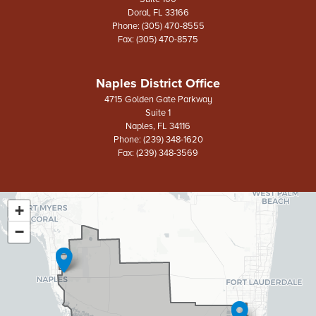
Doral,
FL
33166
Phone:
(305) 470-8555
Fax:
(305) 470-8575
Naples District Office
4715 Golden Gate Parkway
Suite 1
Naples,
FL
34116
Phone:
(239) 348-1620
Fax:
(239) 348-3569
+
FL26
District
−
Map