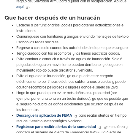
regalo del Salvation Army para ayudar con la recuperación. Aplique
aquí
.
Que hacer después de un huracán
Escuche a los funcionarios locales para obtener actualizaciones e
instruciones
Comuníquese con familiares y amigos enviando mensajes de texto o
usando las redes sociales.
Regrese a casa solo cuando las autoridades indiquen que es seguro.
Tenga cuidado con los escombros y las líneas eléctricas caídas.
Evite caminar o conducir a través de aguas de inundación. Solo 6
pulgadas de agua en movimiento pueden derribarlo, y el agua en
movimiento rápido puede arrastrar su vehículo.
Evite el agua de la inundación, ya que puede estar cargada
eléctricamente por líneas eléctricas subterráneas o caídas y puede
ocultar escombros peligrosos o lugares donde el suelo se lava.
Haga lo que pueda para evitar más daños a su propiedad (por
ejemplo, poner una lona en un techo dañado), ya que es posible que
el seguro no cubra los daños adicionales que ocurran después de
las tormentas.
Descargue la aplicación de FEMA
para recibir alertas en tiempo
real del Servicio Meteorológico Nacional.
Regístrese para recibir alertas de la comunidad
en su área y
conozca el Sistema de Alerta de Emergencia (EAS) y la Alerta de