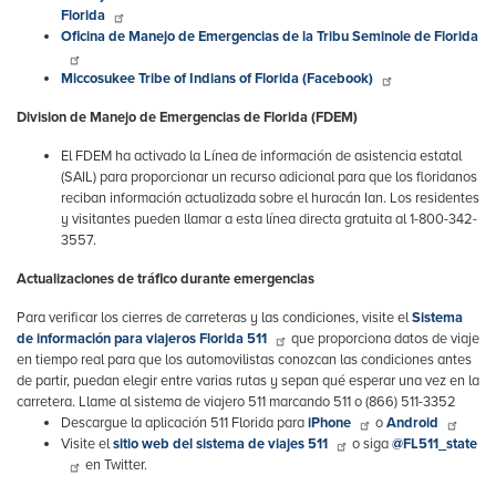
Florida
Oficina de Manejo de Emergencias de la Tribu Seminole de Florida
Miccosukee Tribe of Indians of Florida (Facebook)
Division de Manejo de Emergencias de Florida (FDEM)
El FDEM ha activado la Línea de información de asistencia estatal
(SAIL) para proporcionar un recurso adicional para que los floridanos
reciban información actualizada sobre el huracán Ian. Los residentes
y visitantes pueden llamar a esta línea directa gratuita al 1-800-342-
3557.
Actualizaciones de tráfico durante emergencias
Para verificar los cierres de carreteras y las condiciones, visite el
Sistema
de información para viajeros Florida 511
que proporciona datos de viaje
en tiempo real para que los automovilistas conozcan las condiciones antes
de partir, puedan elegir entre varias rutas y sepan qué esperar una vez en la
carretera. Llame al sistema de viajero 511 marcando 511 o (866) 511-3352
Descargue la aplicación 511 Florida para
iPhone
o
Android
Visite el
sitio web del sistema de viajes 511
o siga
@FL511_state
en Twitter.