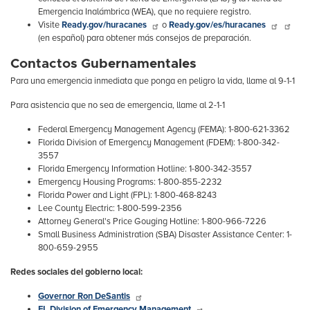
Emergencia Inalámbrica (WEA), que no requiere registro.
Visite
Ready.gov/huracanes
o
Ready.gov/es/huracanes
(en español) para obtener más consejos de preparación.
Contactos Gubernamentales
Para una emergencia inmediata que ponga en peligro la vida, llame al 9-1-1
Para asistencia que no sea de emergencia, llame al 2-1-1
Federal Emergency Management Agency (FEMA): 1-800-621-3362
Florida Division of Emergency Management (FDEM): 1-800-342-
3557
Florida Emergency Information Hotline: 1-800-342-3557
Emergency Housing Programs: 1-800-855-2232
Florida Power and Light (FPL): 1-800-468-8243
Lee County Electric: 1-800-599-2356
Attorney General's Price Gouging Hotline: 1-800-966-7226
Small Business Administration (SBA) Disaster Assistance Center: 1-
800-659-2955
Redes sociales del gobierno local:
Governor Ron DeSantis
FL Division of Emergency Management