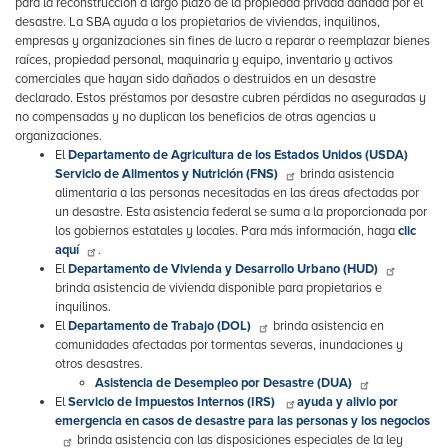
para la reconstrucción a largo plazo de la propiedad privada dañada por el
desastre. La SBA ayuda a los propietarios de viviendas, inquilinos,
empresas y organizaciones sin fines de lucro a reparar o reemplazar bienes
raíces, propiedad personal, maquinaria y equipo, inventario y activos
comerciales que hayan sido dañados o destruidos en un desastre
declarado. Estos préstamos por desastre cubren pérdidas no aseguradas y
no compensadas y no duplican los beneficios de otras agencias u
organizaciones.
El
Departamento de Agricultura de los Estados Unidos (USDA)
Servicio de Alimentos y Nutrición (FNS)
brinda asistencia
alimentaria a las personas necesitadas en las áreas afectadas por
un desastre. Esta asistencia federal se suma a la proporcionada por
los gobiernos estatales y locales. Para más información, haga
clic
aquí
.
El
Departamento de Vivienda y Desarrollo Urbano (HUD)
brinda asistencia de vivienda disponible para propietarios e
inquilinos.
El
Departamento de Trabajo (DOL)
brinda asistencia en
comunidades afectadas por tormentas severas, inundaciones y
otros desastres.
Asistencia de Desempleo por Desastre (DUA)
El
Servicio de Impuestos Internos (IRS)
ayuda y alivio por
emergencia en casos de desastre para las personas y los negocios
brinda asistencia con las disposiciones especiales de la ley