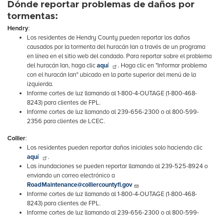
Dónde reportar problemas de daños por
tormentas:
Hendry
:
Los residentes de Hendry County pueden reportar los daños
causados ​​por la tormenta del huracán Ian a través de un programa
en línea en el sitio web del condado. Para reportar sobre el problema
del huracán Ian, haga clic
aquí
. Haga clic en "Informar problema
con el huracán Ian" ubicado en la parte superior del menú de la
izquierda.
Informe cortes de luz llamando al 1-800-4-OUTAGE (1-800-468-
8243) para clientes de FPL.
Informe cortes de luz llamando al 239-656-2300 o al 800-599-
2356 para clientes de LCEC.
Collier
:
Los residentes pueden reportar daños iniciales solo haciendo clic
aquí
.
Las inundaciones se pueden reportar llamando al 239-525-8924 o
enviando un correo electrónico a
RoadMaintenance@colliercountyfl.gov
Informe cortes de luz llamando al 1-800-4-OUTAGE (1-800-468-
8243) para clientes de FPL.
Informe cortes de luz llamando al 239-656-2300 o al 800-599-