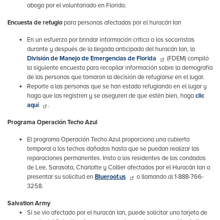
aboga por el voluntariado en Florida.
Encuesta de refugio
para personas afectadas por el huracán Ian
En un esfuerzo por brindar información crítica a los socorristas
durante y después de la llegada anticipada del huracán Ian, la
División de Manejo de Emergencias de Florida
(FDEM) compiló
la siguiente encuesta para recopilar información sobre la demografía
de las personas que tomaron la decisión de refugiarse en el lugar.
Reporte a las personas que se han estado refugiando en el lugar y
haga que las registren y se aseguren de que estén bien, haga
clic
aquí
.
Programa Operación Techo Azul
El programa Operación Techo Azul proporciona una cubierta
temporal a los techos dañados hasta que se puedan realizar las
reparaciones permanentes. Insto a los residentes de los condados
de Lee, Sarasota, Charlotte y Collier afectados por el Huracán Ian a
presentar su solicitud en
Blueroof.us
o llamando al 1-888-766-
3258.
Salvation Army
Si se vio afectado por el huracán Ian, puede solicitar una tarjeta de